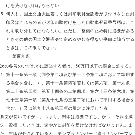
けを受けなければならない。
何人も、国土交通大臣若しくは封印取付受託者が取付けをした封
印又はこれらの者が封印の取付けをした自動車登録番号標は、こ
れを取り外してはならない。ただし、整備のため特に必要がある
ときその他の国土交通省令で定めるやむを得ない事由に該当する
ときは、この限りでない。
第百九条
次の各号のいずれかに該当する者は、50万円以下の罰金に処する。
第十一条第一項（同条第二項及び第十四条第二項において準用す
る場合を含む。）、第十一条第四項若しくは第六項、第十九条、
第二十条第四項、第五十四条の二第四項、第六十三条第六項、第
七十三条第一項（第九十七条の三第二項において準用する場合を
含む。）又は第九十八条第三項の規定に違反した者
条文が長いですが…。つまり、封印は必要ですし、かつ、それを滅
失・毀損したときは、速やかに封印を受けなければなりません。ま
た、封印が外されていると、テンプラナンバー（違うナンバープレ